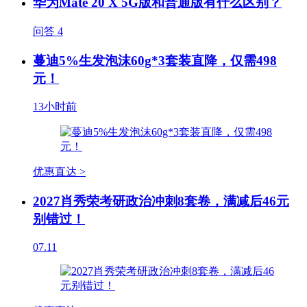
华为Mate 20 X 5G版和普通版有什么区别？
问答
4
蔓迪5%生发泡沫60g*3套装直降，仅需498
元！
13小时前
优惠直达 >
2027肖秀荣考研政治冲刺8套卷，满减后46元
别错过！
07.11