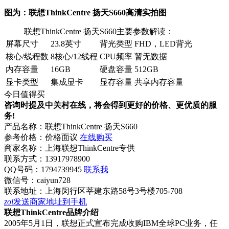
图为：联想ThinkCentre 扬天S660高清实拍图
联想ThinkCentre 扬天S660主要参数解读：
屏幕尺寸
23.8英寸
背光类型
FHD，LED背光
核心/线程数
8核心/12线程
CPU频率
暂无数据
内存容量
16GB
硬盘容量
512GB
显卡类型
集成显卡
显存容量
共享内存容量
今日值得买
咨询时提及中关村在线，将会得到更好的价格、更优质的服
务!
产品名称：
联想ThinkCentre 扬天S660
参考价格：
价格面议
在线购买
商家名称：
上海联想ThinkCentre专供
联系方式：
13917978900
QQ号码：1794739945
联系我
微信号：
caiyun728
联系地址：
上海闵行区莘建东路58号3号楼705-708
zol
发送商家地址到手机
联想ThinkCentre品牌介绍
2005年5月1日，联想正式宣布完成收购IBM全球PC业务，任