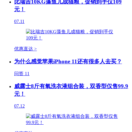
比瑞吉10KG藻鱼儿成猫粮，促销到手仅109
元！
07.11
优惠直达 >
为什么感觉苹果iPhone 11还有很多人去买？
问答
11
威露士8斤有氧洗衣液组合装，双香型仅售99.9
元！
07.12