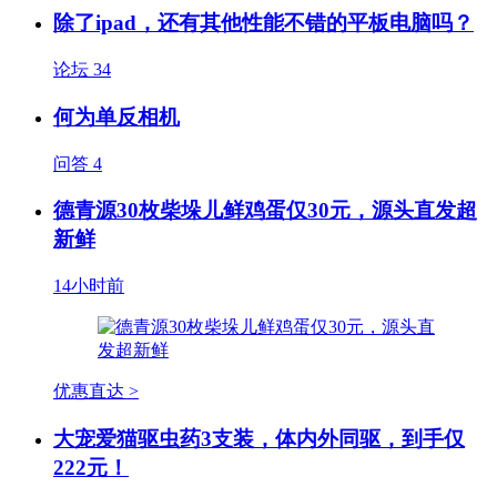
除了ipad，还有其他性能不错的平板电脑吗？
论坛
34
何为单反相机
问答
4
德青源30枚柴垛儿鲜鸡蛋仅30元，源头直发超
新鲜
14小时前
优惠直达 >
大宠爱猫驱虫药3支装，体内外同驱，到手仅
222元！