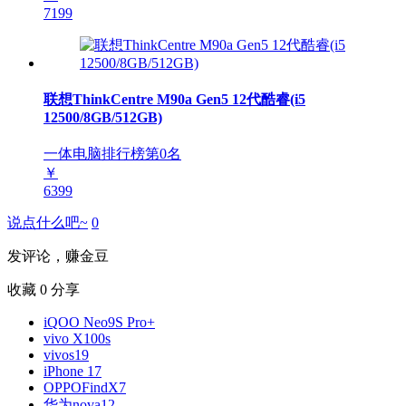
7199
联想ThinkCentre M90a Gen5 12代酷睿(i5
12500/8GB/512GB)
一体电脑排行榜第
0
名
￥
6399
说点什么吧~
0
发评论，赚金豆
收藏
0
分享
iQOO Neo9S Pro+
vivo X100s
vivos19
iPhone 17
OPPOFindX7
华为nova12