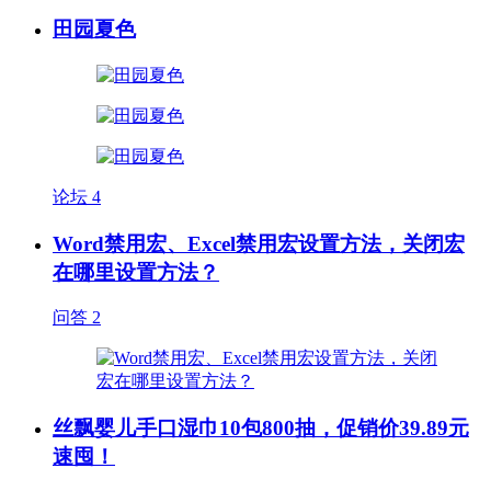
田园夏色
论坛
4
Word禁用宏、Excel禁用宏设置方法，关闭宏
在哪里设置方法？
问答
2
丝飘婴儿手口湿巾10包800抽，促销价39.89元
速囤！