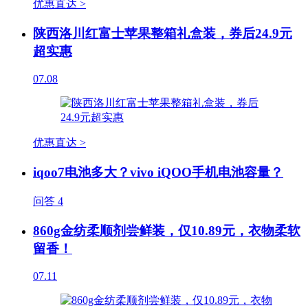
优惠直达 >
陕西洛川红富士苹果整箱礼盒装，券后24.9元
超实惠
07.08
优惠直达 >
iqoo7电池多大？vivo iQOO手机电池容量？
问答
4
860g金纺柔顺剂尝鲜装，仅10.89元，衣物柔软
留香！
07.11