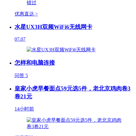
优惠直达 >
水星UX3H双频WiFi6无线网卡
07.07
怎样和电脑连接
问答
5
皇家小虎早餐面点59元选5件，老北京鸡肉卷3
卷21元
14小时前