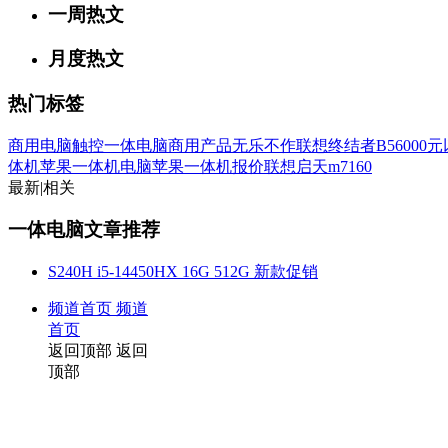
一周热文
月度热文
热门标签
商用电脑
触控一体电脑
商用产品
无乐不作
联想终结者B5
6000
体机
苹果一体机电脑
苹果一体机报价
联想启天m7160
最新
|
相关
一体电脑文章推荐
S240H i5-14450HX 16G 512G 新款促销
频道首页
频道
首页
返回顶部
返回
顶部