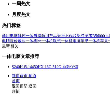
一周热文
月度热文
热门标签
商用电脑
触控一体电脑
商用产品
无乐不作
联想终结者B5
6000
电脑报价
戴尔一体机
hp一体机
联想一体机电脑
苹果一体机
苹果
最新
|
相关
一体电脑文章推荐
S240H i5-14450HX 16G 512G 新款促销
频道首页
频道
首页
返回顶部
返回
顶部