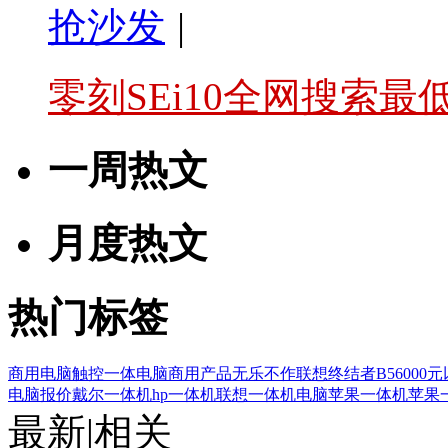
抢沙发
|
零刻SEi10全网搜索最
一周热文
月度热文
热门标签
商用电脑
触控一体电脑
商用产品
无乐不作
联想终结者B5
6000
电脑报价
戴尔一体机
hp一体机
联想一体机电脑
苹果一体机
苹果
最新
|
相关